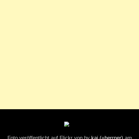
Foto veröffentlicht auf Flickr von by
kai (=herrner)
am