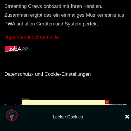
Streaming Crews onboard mit Ihren Kanälen.
Zusammen ergibt das ein einmaliges Musikerlebnis als
PWA
auf allen Geräten und System perfekt.
https://technostreams.de
Datenschutz- und Cookie-Einstellungen
Anzeige
×
Rechte ins All © 2024. Erstellt mit
ღ
für die CLUBS und SZENE |
Club.TV
|
DATENSCHUTZ
|
NUTZUNG
Lecker Cookies