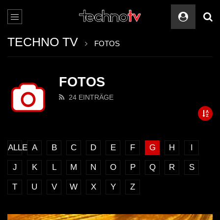
TECHNO TV
FOTOS
FOTOS
24 EINTRÄGE
ALLE
A
B
C
D
E
F
G
H
I
J
K
L
M
N
O
P
Q
R
S
T
U
V
W
X
Y
Z