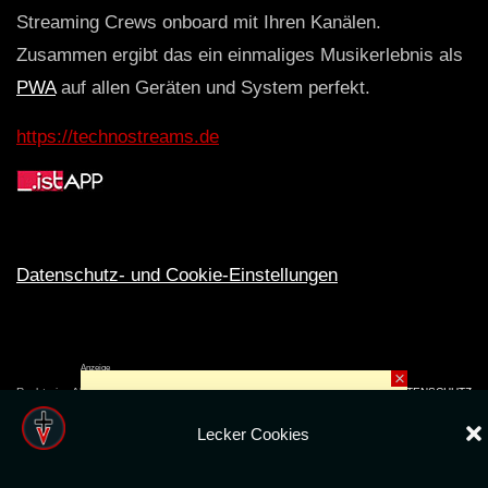
Streaming Crews onboard mit Ihren Kanälen.
Zusammen ergibt das ein einmaliges Musikerlebnis als
PWA
auf allen Geräten und System perfekt.
https://technostreams.de
Datenschutz- und Cookie-Einstellungen
Anzeige
×
Rechte ins All © 2024. Erstellt mit
ღ
für die CLUBS und SZENE |
Club.TV
|
DATENSCHUTZ
|
NUTZUNG
Lecker Cookies