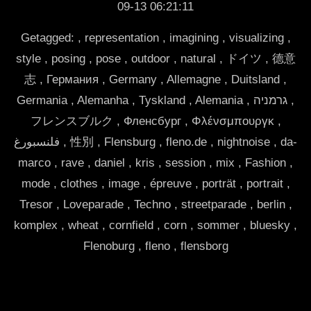
09-13 06:21:11
Getagged: , representation , imagining , visualizing ,
style , posing , pose , outdoor , natural , ドイツ , 德意
志 , Германия , Germany , Allemagne , Duitsland ,
Germania , Alemanha , Tyskland , Alemania , גרמניה ,
フレンスブルク , Фленсбург , Φλένσμπουργκ ,
فلنسبورغ , 性別 , Flensburg , fleno.de , nightnoise , da-
marco , rave , daniel , kris , session , mix , Fashion ,
mode , clothes , image , épreuve , porträt , portrait ,
Tresor , Loveparade , Techno , streetparade , berlin ,
komplex , wheat , cornfield , corn , sommer , bluesky ,
Flenoburg , fleno , flensborg