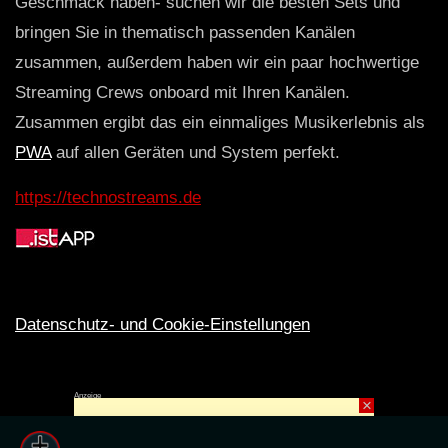
Geschmack haben- suchen wir die besten Sets und
bringen Sie in thematisch passenden Kanälen
zusammen, außerdem haben wir ein paar hochwertige
Streaming Crews onboard mit Ihren Kanälen.
Zusammen ergibt das ein einmaliges Musikerlebnis als
PWA
auf allen Geräten und System perfekt.
https://technostreams.de
Datenschutz- und Cookie-Einstellungen
Anzeige
×
Rechte ins All © 2024. Erstellt mit
ღ
für die CLUBS und SZENE |
Club.TV
|
DATENSCHUTZ