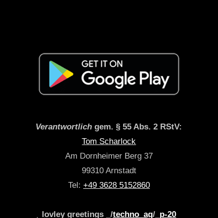
Verantwortlich
gem. § 55 Abs. 2 RStV:
Tom Scharlock
Am Dornheimer Berg 37
99310 Arnstadt
Tel:
+49 3628 5152860
lovley greetings _/
techno_ag
/_
p-20