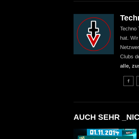
Tech
Techno 
hat. Wir
Netzwer
Clubs d
alle, z
AUCH SEHR _NI