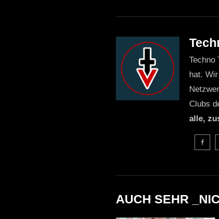
Tech
Techno 
hat. Wir
Netzwer
Clubs d
alle, z
AUCH SEHR _NI