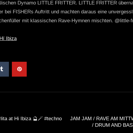
ralischen Dynamo LITTLE FRITTER. LITTLE FRITTER übern
er bei FISHERs Auftritt und machten daraus eine unvergessl
henfüller mit klassischen Rave-Hymnen mischten. @little-fr
Hï Ibiza
ita at Hi Ibiza 🔮🪄 #techno
JAM JAM / RAVE AM MITTW
/ DRUM AND BASS