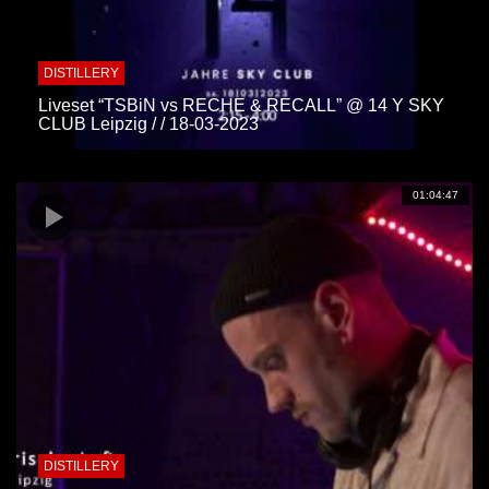
DISTILLERY
Liveset “TSBiN vs RECHE & RECALL” @ 14 Y SKY
CLUB Leipzig / / 18-03-2023
01:04:47
DISTILLERY