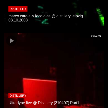
DISTILLERY
marco carola & loco dice @ distillery leipzig
03.10.2008
00:02:01
DISTILLERY
Ultradyne live @ Distillery (210407) Part1