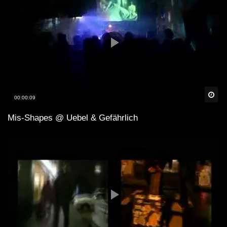
Spä
00:00:09
Mis-Shapes @ Uebel & Gefährlich