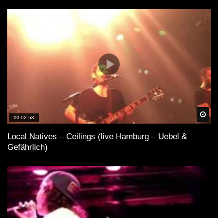
Spä
00:02:53
Local Natives – Ceilings (live Hamburg – Uebel &
Gefährlich)