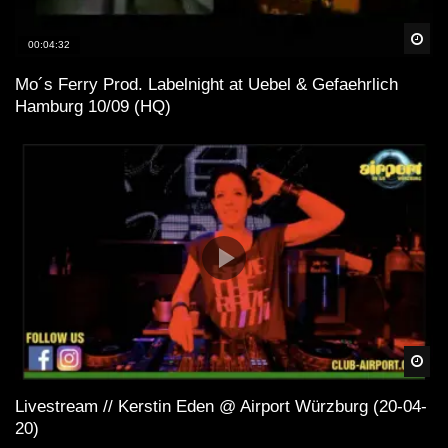
Spä
00:04:32
Mo´s Ferry Prod. Labelnight at Uebel & Gefaehrlich
Hamburg 10/09 (HQ)
Spä
Livestream // Kerstin Eden @ Airport Würzburg (20-04-
20)