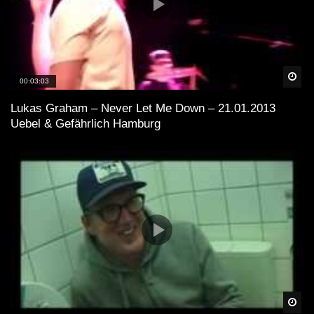
Spä
00:03:03
Lukas Graham – Never Let Me Down – 21.01.2013
Uebel & Gefährlich Hamburg
Spä