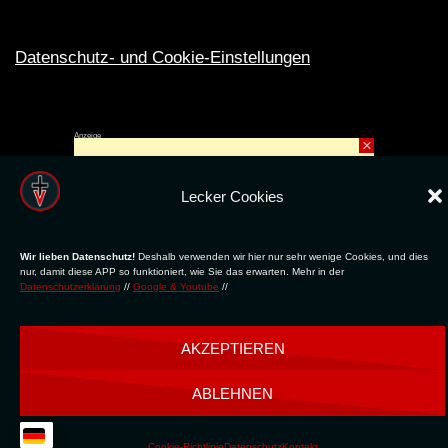
Datenschutz- und Cookie-Einstellungen
Anzeige
×
Rechte ins All © 2024. Erstellt mit
ღ
für die CLUBS und SZENE |
Club.TV
|
DATENSCHUTZ
|
NUTZUNG
Lecker Cookies
Wir lieben Datenschutz!
Deshalb verwenden wir hier nur sehr wenige Cookies, und dies
nur, damit diese APP so funktioniert, wie Sie das erwarten. Mehr in der
Datenschutzerklärung
//
Google & Youtube
//
AKZEPTIEREN
ABLEHNEN
Cookie-Richtlinie
Datenschutz
Kontakt