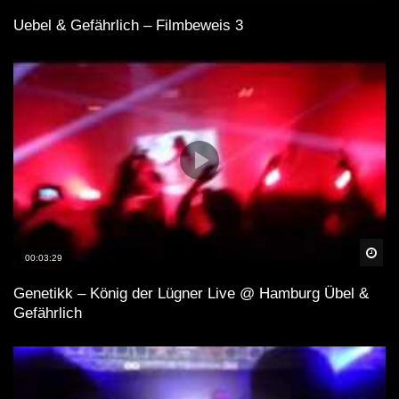
Uebel & Gefährlich – Filmbeweis 3
Spä
00:03:29
Genetikk – König der Lügner Live @ Hamburg Übel &
Gefährlich