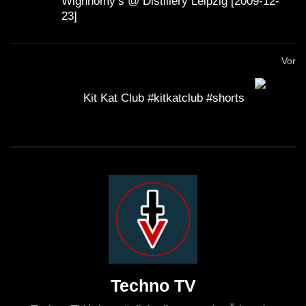
Wighnomy’s @ Distillery Leipzig [2009-12-
23]
Vor
Kit Kat Club #kitkatclub #shorts
Techno TV