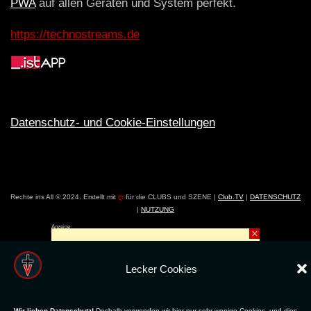
PWA
auf allen Geräten und System perfekt.
https://technostreams.de
Datenschutz- und Cookie-Einstellungen
Rechte ins All © 2024. Erstellt mit
ღ
für die CLUBS und SZENE |
Club.TV
|
DATENSCHUTZ
|
NUTZUNG
Anzeige
×
Lecker Cookies
Wir lieben Datenschutz!
Deshalb verwenden wir hier nur sehr wenige Cookies, und dies