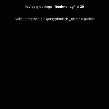
lovley greetings _/
techno_ag
/_
p-20
*vollautomatisch & algori(y)thmisch _niemals perfekt