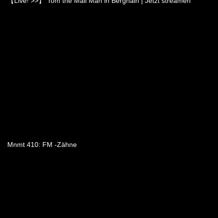
【Live! >>】 Tom the Mail Man in Berghain | Jetzt streamen
Mnmt 410: FM -Zähne