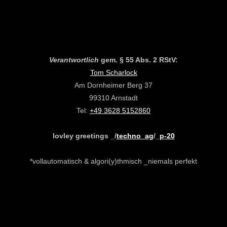
Verantwortlich
gem. § 55 Abs. 2 RStV:
Tom Scharlock
Am Dornheimer Berg 37
99310 Arnstadt
Tel:
+49 3628 5152860
lovley greetings _/
techno_ag
/_
p-20
*vollautomatisch & algori(y)thmisch _niemals perfekt