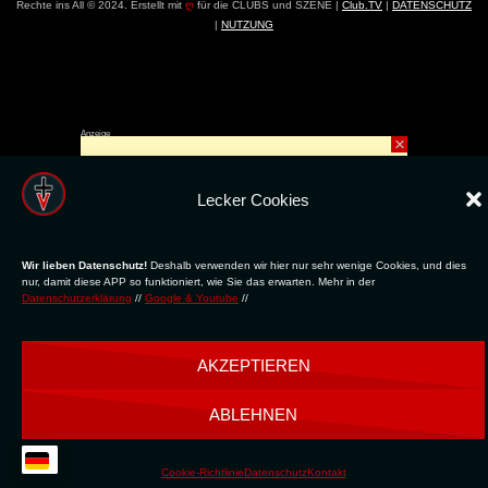
Rechte ins All © 2024. Erstellt mit
ღ
für die CLUBS und SZENE |
Club.TV
|
DATENSCHUTZ
|
NUTZUNG
Anzeige
×
Lecker Cookies
Wir lieben Datenschutz!
Deshalb verwenden wir hier nur sehr wenige Cookies, und dies
nur, damit diese APP so funktioniert, wie Sie das erwarten. Mehr in der
Datenschutzerklärung
//
Google & Youtube
//
AKZEPTIEREN
ABLEHNEN
Cookie-Richtlinie
Datenschutz
Kontakt