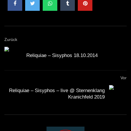
Sie ADHS hier:
https://www.instagram.com/_a.dhs_/
Hören Sie hier seine Musik:
https://soundcloud.com/adhsofficial
Zurück
https://open.spotify.com/artist/7t6VUymL8RQKVqKQW9V
si=HOkt8COST-yUuiRKzAGuAg
Reliquiae – Sisyphos 18.10.2014
—————————————————————————
Folgen Sie mir in den sozialen Netzwerken: Millennials:
Vor
https://www.instagram.com/patmoorecomedy/
Reliquiae – Sisyphos – live @ Sternenklang
Boomer:
Kranichfeld 2019
https://www.facebook.com/patmoorecomedy
Generation Z:
https://www.tiktok.com/@patmoorecomedy