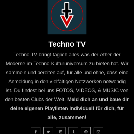
Schauen Sie sich hier die Nur-Audio-Version an:
https://open.spotify.com/show/0ZlmLfWtJPnAVOCWp8W
si=8b0a4vO2QlKIBbXmxhoy3A
Techno TV
Viel Spaß mit der neuen Website:
Techno TV bringt täglich alles was der Äther der
https://www.patrickmoorecomedy.com/
Moderne im Techno-Kulturuniversum zu bieten hat. Wir
sammeln und bereiten auf, für alle und ohne, dass eine
#patmoorecomedy #ADHS #BerlinTechno 0:00:00 Intro
Anmeldung in den vielfältigen Netzwerken notwendig
0:06:36 ADHS kennenlernen 0:09:36 Elektronische
ist. Du findest bei uns FOTOS, VIDEOS, & MUSIC von
Musik entdecken 0:14:00 Als DJ anfangen 0:26:31 Die
den besten Clubs der Welt.
Meld dich an und baue dir
ersten großen Gigs 0:35:00 Zeitfenster, Routinen und
deine eigenen Playlisten individuell für dich, für
Strategie 0:41:55 Nach Berlin ziehen, Sisyphos spielen
alle, zusammen!
1:01:31 Produzent werden 1:13:25 Abschließende
Fragen 1:19:18 Outro