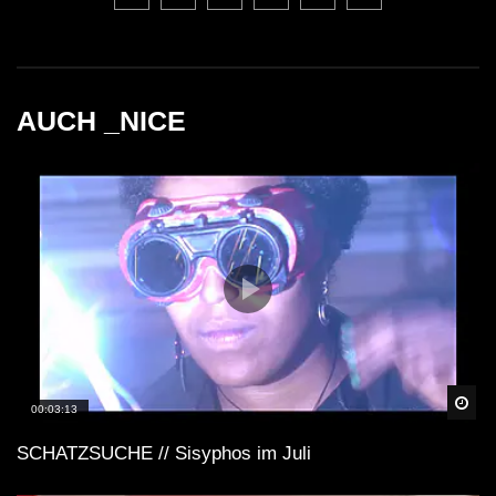
AUCH _NICE
Spä
00:03:13
SCHATZSUCHE // Sisyphos im Juli