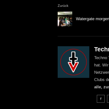
Zurück
Wann fand das SMS Fest
Watergate morgen
Wo genau ist Saalburg
Welche Künstler traten
verschiedenen Musikgen
Gab es Workshops währ
Tech
Workshops teilzunehmen
Techno 
Wie war die allgemeine
hat. Wir
einladend, was zu einem e
Netzwer
Clubs d
Faktisches
alle, z
Das SMS Festival wurde 
Die Besucherzahl überst