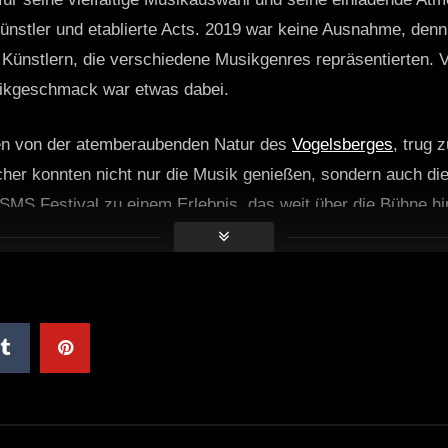
Künstler und etablierte Acts. 2019 war keine Ausnahme, den
Künstlern, die verschiedene Musikgenres repräsentierten.
sikgeschmack war etwas dabei.
en von der atemberaubenden Natur des
Vogelsberges
, trug 
ucher konnten nicht nur die Musik genießen, sondern auch d
SMS Festival zu einem Erlebnis, das weit über die Bühne hi
s Festivals war die Interaktivität mit den Besuchern. Works
in, aktiv an der Gestaltung des Events teilzunehmen. Hier k
eue Talente entdecken. Diese interaktive Komponente förde
u einem Ort, an dem Menschen zusammenkamen, um ihre Lei