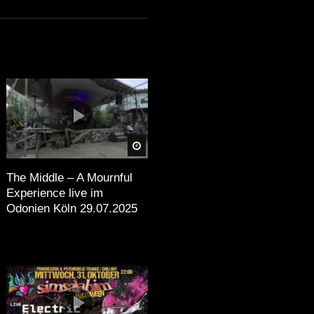
estival bietet.
ganisation des Festivals.
chender Beschilderung.
äter
Später
zu optimieren. Darüber
weitert werden, um den
The Middle – A Mournful
Experience live im
Odonien Köln 29.07.2025
rfolg war. Es bot eine
. Trotz einiger