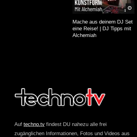
organisatorischer Schwächen 
Sp
Die Erinnerungen an dieses 
Vorfreude auf kommende Aus
Mache aus deinem DJ Set
eine Reise! | DJ Tipps mit
Alchemiah
Quellen
Saalburg – Wikipedia
SMS Festival – Wikipedi
Vogelsberg – Wikipedia
Hessen – Wikipedia
Popmusik – Wikipedia
Electronica – Wikipedia
Auf
techno.tv
findest DU nahezu alle frei
Rockmusik – Wikipedia
zugänglichen Informationen, Fotos und Videos aus