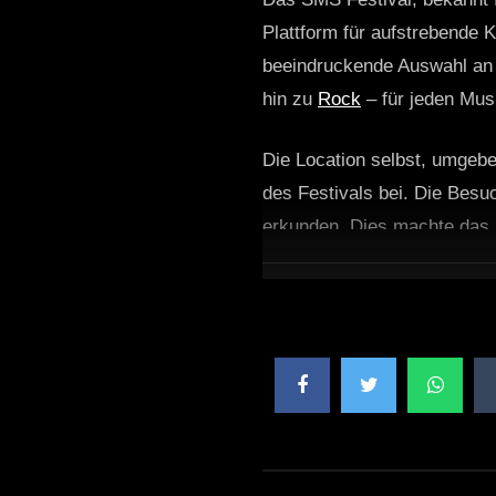
Plattform für aufstrebende 
beeindruckende Auswahl an 
hin zu
Rock
– für jeden Mu
Die Location selbst, umgeb
des Festivals bei. Die Bes
erkunden. Dies machte das 
Ein besonderes Highlight de
luden die Festivalbesucher e
Fähigkeiten ausleben und n
und machte das Festival z
Kunst zu teilen.
FAQ