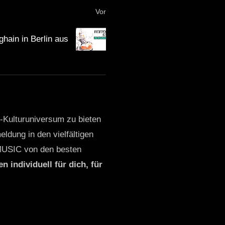
Vor
genauer gesagt im August.
ghain in Berlin aus
schland.
nternationale Stars aus
it, an verschiedenen
o-Kulturuniversum zu bieten
ositiv, kreativ und
ldung in den vielfältigen
MUSIC von den besten
n individuell für dich, für