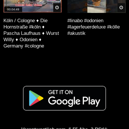
bleibt das Festival ein wichtiger Bestandteil der kulturelle
äter
Später
Sp
00:04:49
einzigartige Ereignis werden noch lange in den Herzen der 
gaben des Festivals steigern.
Köln / Cologne ♦ Die
#linabo #odonien
Hornstraße #köln ♦
#lagerfeuerdeluxe #kölle
Pascha Laufhaus ♦ Wurst
#akustik
Willy ♦ Odonien ♦
Germany #cologne
a