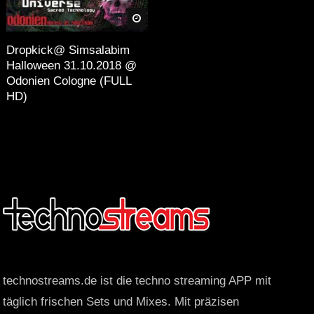
n Landschaft in Deutschland.
äter
Später
Teilnehmer verweilen und die
Dropkick@ Simsalabim
Halloween 31.10.2018 @
Odonien Cologne (FULL
HD)
technostreams.de ist die techno streaming APP mit
täglich frischen Sets und Mixes. Mit präzisen