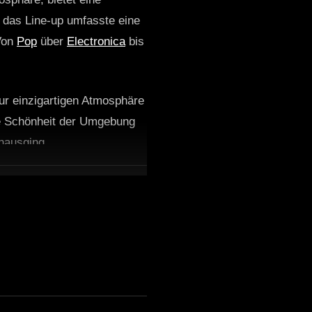
n das Line-up umfasste eine
 Von
Pop
über
Electronica
bis
zur einzigartigen Atmosphäre
ie Schönheit der Umgebung
nausging.
hops und Kunstinstallationen
onnten sie ihre kreativen
rte das Gemeinschaftsgefühl
denschaft für Musik und