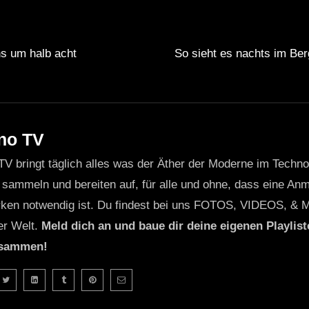
ival 2019 statt?
Das Festival fand im Sommer 2019 statt, 
s um halb acht
So sieht es nachts im Ber
?
Saalburg ist ein kleines Dorf im
Bundesland Hessen
, Deut
 auf?
Das Line-up umfasste sowohl lokale Talente als auch i
res.
end des Festivals?
Ja, die Besucher hatten die Möglichke
no TV
.
TV bringt täglich alles was der Äther der Moderne im Techn
 Atmosphäre des Festivals?
Die Atmosphäre war durchweg p
 sammeln und bereiten auf, für alle und ohne, dass eine Anme
inzigartigen Erlebnis beitrug.
ken notwendig ist. Du findest bei uns FOTOS, VIDEOS, & 
er Welt.
Meld dich an und baue dir deine eigenen Playliste
usammen!
2019 zum ersten Mal in Saalburg veranstaltet.
ieg 5.000 Menschen während des Festivals.