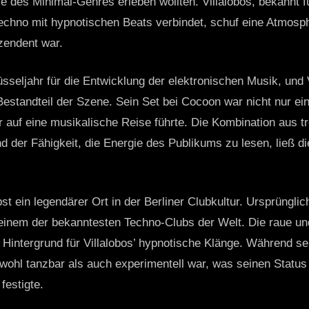
e des Minimal-Genres erleben wollten. Villalobos, bekannt für
echno mit hypnotischen Beats verbindet, schuf eine Atmosph
zendent war.
sseljahr für die Entwicklung der elektronischen Musik, und 
 Bestandteil der Szene. Sein Set bei Cocoon war nicht nur ein 
er auf eine musikalische Reise führte. Die Kombination aus t
der Fähigkeit, die Energie des Publikums zu lesen, ließ d
lbst ein legendärer Ort in der Berliner Clubkultur. Ursprüngli
inem der bekanntesten Techno-Clubs der Welt. Die raue und
 Hintergrund für Villalobos’ hypnotische Klänge. Während s
wohl tanzbar als auch experimentell war, was seinen Status 
festigte.