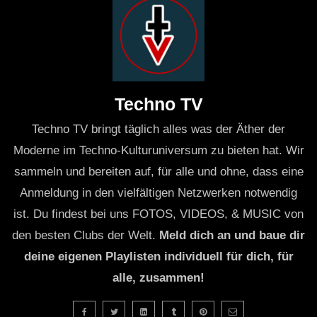
Die Bulldogs, die sich durch ihren einzigartigen Stil und
ihre eingängigen Melodien auszeichnen, ließen keine
Wünsche offen. Jeder Song war ein Hit, und die
Interaktion mit dem Publikum sorgte für eine
Techno TV
unvergessliche Stimmung. Die Bandmitglieder, allesamt
Techno TV bringt täglich alles was der Äther der
erfahrene Musiker, brachten ihre Leidenschaft und
Moderne im Techno-Kulturuniversum zu bieten hat. Wir
Kreativität auf die Bühne und schufen so ein einmaliges
sammeln und bereiten auf, für alle und ohne, dass eine
Erlebnis.
Anmeldung in den vielfältigen Netzwerken notwendig
ist. Du findest bei uns FOTOS, VIDEOS, & MUSIC von
Die Musik und ihre Wirkung
den besten Clubs der Welt.
Meld dich an und baue dir
deine eigenen Playlisten individuell für dich, für
Die Musik der Bulldogs ist eine Mischung aus
alle, zusammen!
verschiedenen Genres, die sowohl rockige als auch
melodische Elemente vereint. Dabei gelingt es ihnen,