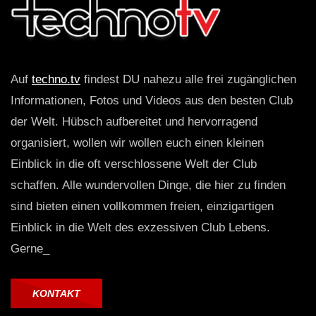
Bulldogs
WICHTIG:
Auf
techno.tv
findest DU nahezu alle frei zugänglichen
Du solltest übrigens gerade weil die Künstler mit
Informationen, Fotos und Videos aus den besten Club
Streaming nicht gerade viel verdienen, sie am besten
der Welt. Hübsch aufbereitet und hervorragend
direkt unterstützen. Viele Künstler haben die
organisiert, wollen wir wollen euch einen kleinen
Möglichkeit für Spenden. Mit dem Spendenbutton unter
Einblick in die oft verschlossene Welt der Club
dem Video kannst du z.B. den
Klubnetz Dresden e.V.
schaffen. Alle wundervollen Dinge, die hier zu finden
unterstützen. Definitiv solltest Du Auftritte besuchen
sind bieten einen vollkommen freien, einzigartigen
und wenn Du einen Plattenspieler hast, kaufe die
Einblick in die Welt des exzessiven Club Lebens.
besten Tracks auf Vinyl!
Gerne_
KONTAKT