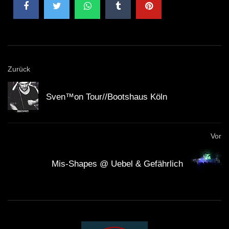
beleuchten die Bedeutung des Events für die Leipziger
Musikszene.
Ein Rückblick auf den Abend
Zurück
Die Distillery, bekannt für ihre außergewöhnliche
Atmosphäre und die hervorragende Akustik, bot den
Sven™on Tour//Bootshaus Köln
perfekten Rahmen für die Bulldogs, eine Band, die für
ihre mitreißenden Live-Auftritte bekannt ist. Bei einem
Vor
Publikum, das aus alten Freunden und neuen
Gesichtern bestand, schaffte es die Band, eine
Mis-Shapes @ Uebel & Gefährlich
Verbindung herzustellen, die weit über die Musik
hinausging. Die Energie im Raum war spürbar, als die
ersten Töne erklangen und die Menge zu tanzen
begann.