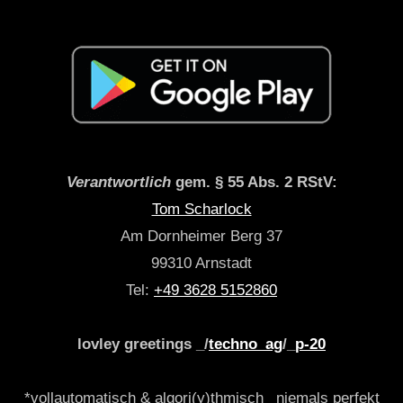
Verantwortlich
gem. § 55 Abs. 2 RStV:
Tom Scharlock
Am Dornheimer Berg 37
99310 Arnstadt
Tel:
+49 3628 5152860
lovley greetings _/
techno_ag
/_
p-20
*vollautomatisch & algori(y)thmisch _niemals perfekt