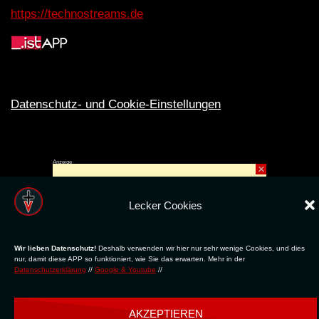
https://technostreams.de
Datenschutz- und Cookie-Einstellungen
Anzeige
×
Rechte ins All © 2024. Erstellt mit
ღ
für die CLUBS und SZENE |
Club.TV
|
DATENSCHUTZ
|
NUTZUNG
Lecker Cookies
Wir lieben Datenschutz!
Deshalb verwenden wir hier nur sehr wenige Cookies, und dies
nur, damit diese APP so funktioniert, wie Sie das erwarten. Mehr in der
Datenschutzerklärung
//
Google & Youtube
//
AKZEPTIEREN