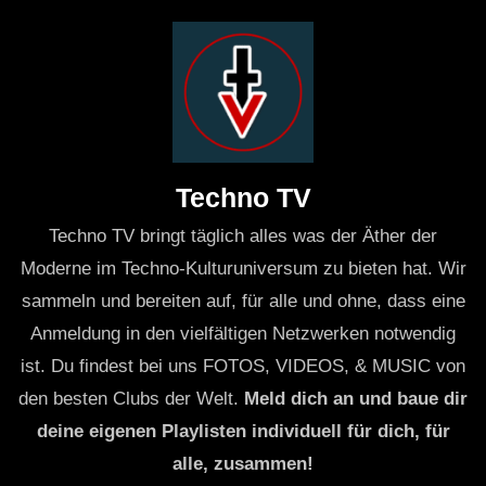
Kaufmann, bekannt für seinen einzigartigen Stil und
seine fesselnden Beats, wird die Bühne betreten und
das Publikum mit einem Set begeistern, das sowohl
Klassiker als auch neue Tracks umfasst. Seine
Fähigkeit, verschiedene Genres miteinander zu
Techno TV
verbinden und das Publikum in den Bann zu ziehen,
Techno TV bringt täglich alles was der Äther der
macht ihn zu einem der gefragtesten DJs der
Moderne im Techno-Kulturuniversum zu bieten hat. Wir
elektronischen Musikszene. Das Set wird
sammeln und bereiten auf, für alle und ohne, dass eine
voraussichtlich die neuesten Trends in der Techno-
Anmeldung in den vielfältigen Netzwerken notwendig
Musik widerspiegeln und den Festivalbesuchern ein
ist. Du findest bei uns FOTOS, VIDEOS, & MUSIC von
unvergessliches Erlebnis bieten.
den besten Clubs der Welt.
Meld dich an und baue dir
deine eigenen Playlisten individuell für dich, für
Die Vorfreude auf das Techno DJ Set von Kaufmann ist
alle, zusammen!
groß. Die Fans können es kaum erwarten, ihre