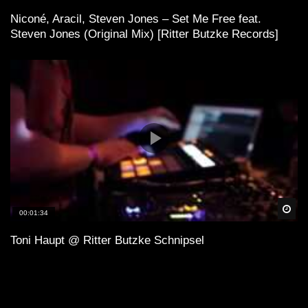
unterstützen. Definitiv solltest Du Auftritte besuchen
Niconé, Aracil, Steven Jones – Set Me Free feat.
und wenn Du einen Plattenspieler hast, kaufe die
Steven Jones (Original Mix) [Ritter Butzke Records]
besten Tracks auf Vinyl!
Spä
00:01:34
Toni Haupt @ Ritter Butzke Schnipsel