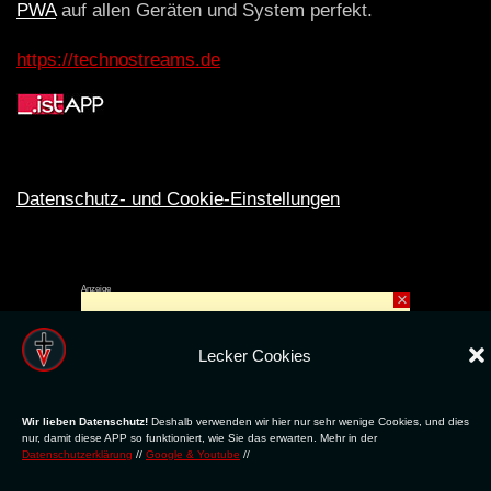
PWA
auf allen Geräten und System perfekt.
https://technostreams.de
Datenschutz- und Cookie-Einstellungen
Anzeige
×
Rechte ins All © 2024. Erstellt mit
ღ
für die CLUBS und SZENE |
Club.TV
|
DATENSCHUTZ
|
NUTZUNG
Lecker Cookies
Wir lieben Datenschutz!
Deshalb verwenden wir hier nur sehr wenige Cookies, und dies
nur, damit diese APP so funktioniert, wie Sie das erwarten. Mehr in der
Datenschutzerklärung
//
Google & Youtube
//