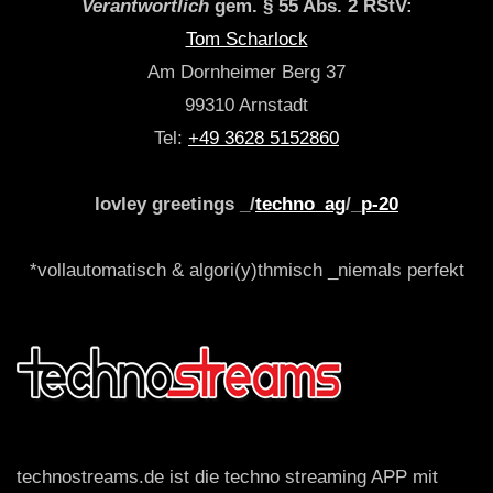
Verantwortlich
gem. § 55 Abs. 2 RStV:
Tom Scharlock
Am Dornheimer Berg 37
99310 Arnstadt
Tel:
+49 3628 5152860
lovley greetings _/
techno_ag
/_
p-20
*vollautomatisch & algori(y)thmisch _niemals perfekt
technostreams.de ist die techno streaming APP mit