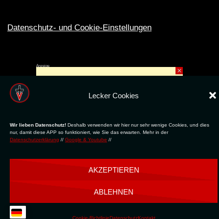
Datenschutz- und Cookie-Einstellungen
Anzeige
×
Rechte ins All © 2024. Erstellt mit
ღ
für die CLUBS und SZENE |
Club.TV
|
DATENSCHUTZ
|
NUTZUNG
Lecker Cookies
Wir lieben Datenschutz!
Deshalb verwenden wir hier nur sehr wenige Cookies, und dies
nur, damit diese APP so funktioniert, wie Sie das erwarten. Mehr in der
Datenschutzerklärung
//
Google & Youtube
//
AKZEPTIEREN
ABLEHNEN
Cookie-Richtlinie
Datenschutz
Kontakt