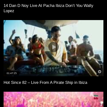
14 Dan D Noy Live At Pacha Ibiza Don’t You Wally
Lopez
Spä
01:47:25
Hot Since 82 – Live From A Pirate Ship in Ibiza