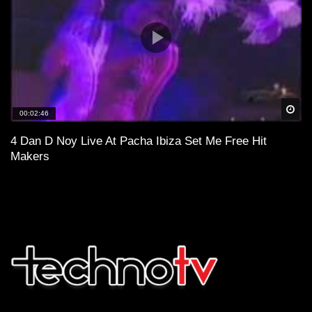
Spä
00:02:46
4 Dan D Noy Live At Pacha Ibiza Set Me Free Hit
Makers