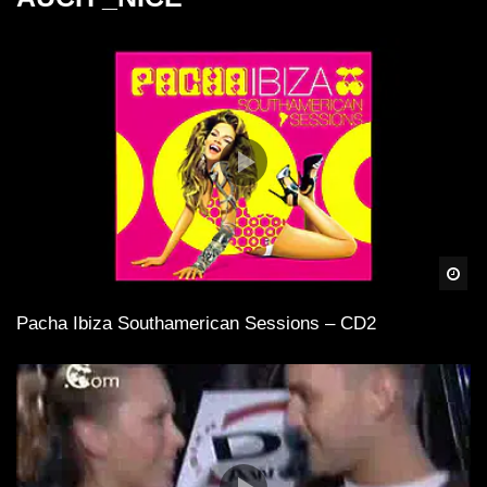
Spä
Pacha Ibiza Southamerican Sessions – CD2