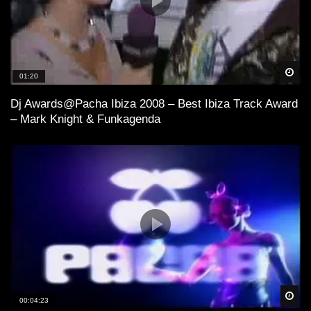
Spä
01:20
Dj Awards@Pacha Ibiza 2008 – Best Ibiza Track Award
– Mark Knight & Funkagenda
Spä
00:04:23