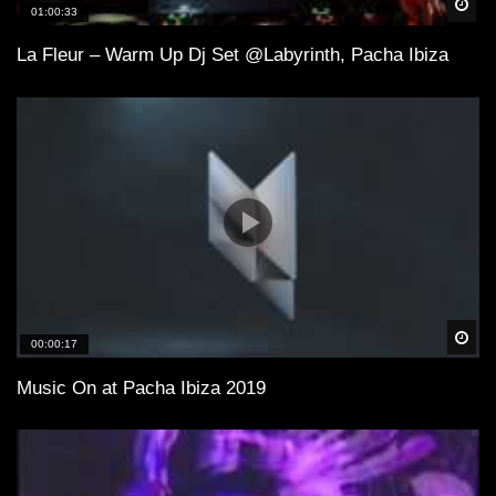
Spä
01:00:33
La Fleur – Warm Up Dj Set @Labyrinth, Pacha Ibiza
Spä
00:00:17
Music On at Pacha Ibiza 2019