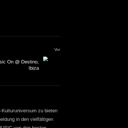
Vor
sic On @ Destino,
Ibiza
o-Kulturuniversum zu bieten
ldung in den vielfältigen
MUSIC von den besten