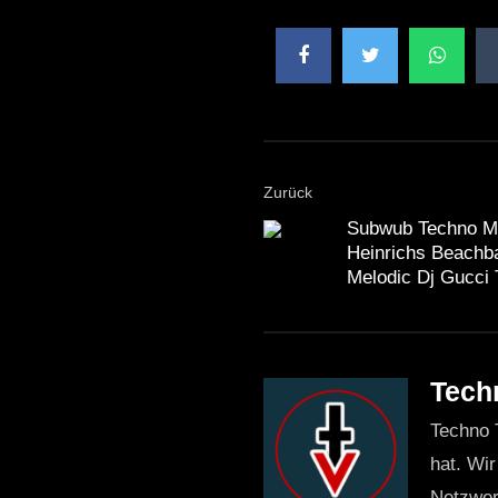
Zurück
Subwub Techno Mix
Heinrichs Beachb
Melodic Dj Gucci 
Tech
Techno 
hat. Wir
Netzwer