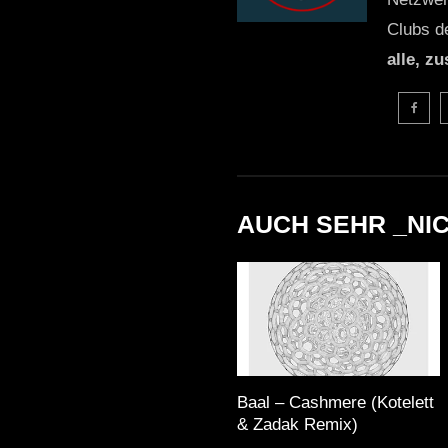
Clubs d
alle, z
AUCH SEHR _NI
Baal – Cashmere (Kotelett
& Zadak Remix)