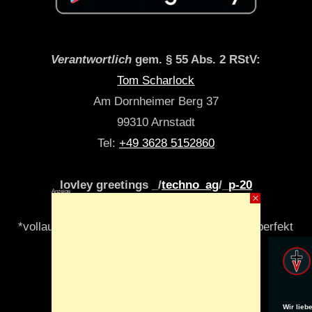
Verantwortlich
gem. § 55 Abs. 2 RStV:
Tom Scharlock
Am Dornheimer Berg 37
99310 Arnstadt
Tel:
+49 3628 5152860
lovley greetings _/
techno_ag
/_
p-20
Anzeige
×
*vollautomatisch & algori(y)thmisch _niemals perfekt
Wir lieb