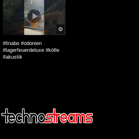
äter
Später
#linabo #odonien
#lagerfeuerdeluxe #kölle
#akustik