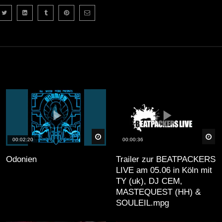
äter
Später
Sp
00:02:20
00:00:36
Odonien
Trailer zur BEATPACKERS
LIVE am 05.06 in Köln mit
TY (uk), DJ CEM,
MASTEQUEST (HH) &
SOULEIL.mpg