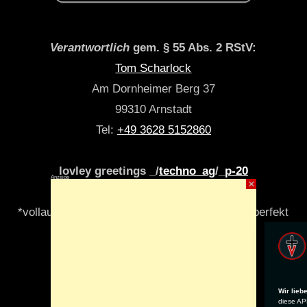
Verantwortlich
gem. § 55 Abs. 2 RStV:
Tom Scharlock
Am Dornheimer Berg 37
99310 Arnstadt
Tel:
+49 3628 5152860
lovley greetings _/
techno_ag
/_
p-20
Anzeige
×
*vollautomatisch & algori(y)thmisch _niemals perfekt
Wir lieb
diese APP