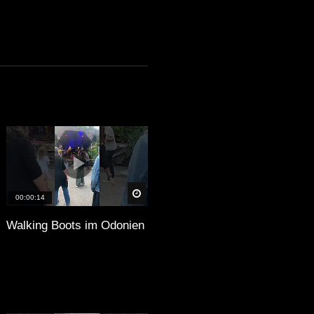
äter
Später
00:00:14
Walking Boots im Odonien