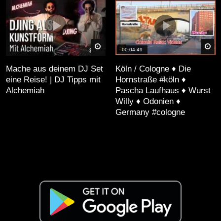
äter
Später
Sp
00:04:49
Mache aus deinem DJ Set
Köln / Cologne ♦ Die
eine Reise! | DJ Tipps mit
Hornstraße #köln ♦
Alchemiah
Pascha Laufhaus ♦ Wurst
Willy ♦ Odonien ♦
Germany #cologne