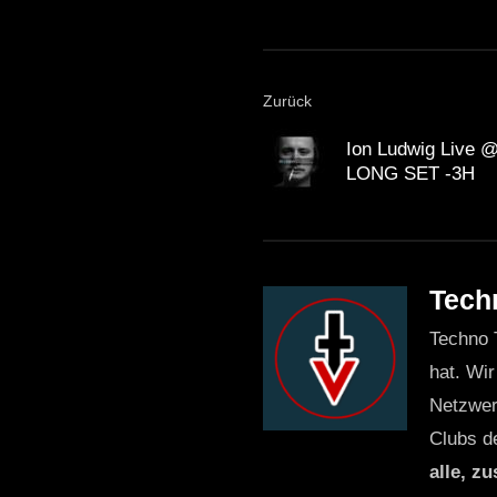
Zurück
Ion Ludwig Live @
LONG SET -3H
Tech
Techno 
hat. Wir
Netzwer
Clubs d
alle, z