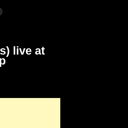
) live at
p