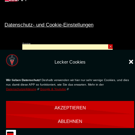
Datenschutz- und Cookie-Einstellungen
Anzeige
×
Rechte ins All © 2024. Erstellt mit
ღ
für die CLUBS und SZENE |
Club.TV
|
DATENSCHUTZ
Lecker Cookies
|
NUTZUNG
Wir lieben Datenschutz!
Deshalb verwenden wir hier nur sehr wenige Cookies, und dies
nur, damit diese APP so funktioniert, wie Sie das erwarten. Mehr in der
Datenschutzerklärung
//
Google & Youtube
//
AKZEPTIEREN
ABLEHNEN