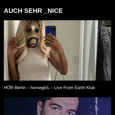
AUCH SEHR _NICE
HÖR Berlin – horsegiirL – Live From Earth Klub