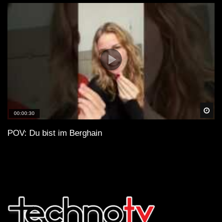
Spä
00:00:30
POV: Du bist im Berghain