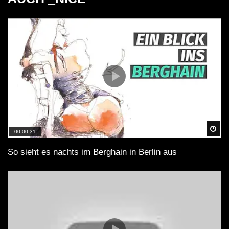
Spä
00:00:31
So sieht es nachts im Berghain in Berlin aus