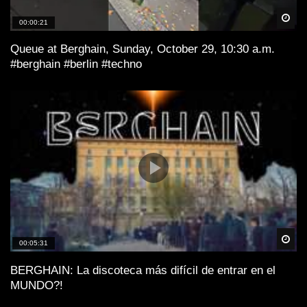
Spä
00:00:21
Queue at Berghain, Sunday, October 29, 10:30 a.m.
#berghain #berlin #techno
Spä
00:05:31
BERGHAIN: La discoteca más difícil de entrar en el
MUNDO?!