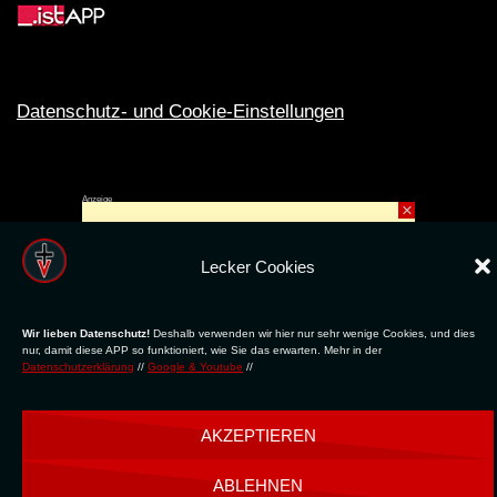
Datenschutz- und Cookie-Einstellungen
Anzeige
×
Rechte ins All © 2024. Erstellt mit
ღ
für die CLUBS und SZENE |
Club.TV
|
DATENSCHUTZ
|
NUTZUNG
Lecker Cookies
Wir lieben Datenschutz!
Deshalb verwenden wir hier nur sehr wenige Cookies, und dies
nur, damit diese APP so funktioniert, wie Sie das erwarten. Mehr in der
Datenschutzerklärung
//
Google & Youtube
//
AKZEPTIEREN
ABLEHNEN