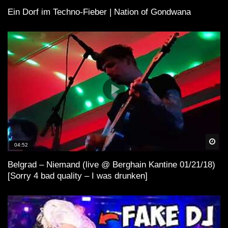
Ein Dorf im Techno-Fieber | Nation of Gondwana
Spä
04:52
Belgrad – Niemand (live @ Berghain Kantine 01/21/18)
[Sorry 4 bad quality – I was drunken]