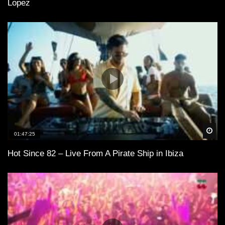
Lopez
Spä
01:47:25
Hot Since 82 – Live From A Pirate Ship in Ibiza