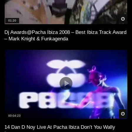
Spä
01:20
Dj Awards@Pacha Ibiza 2008 – Best Ibiza Track Award
– Mark Knight & Funkagenda
Spä
00:04:23
14 Dan D Noy Live At Pacha Ibiza Don’t You Wally