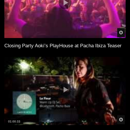
Spä
Closing Party Aoki’s PlayHouse at Pacha Ibiza Teaser
Spä
01:00:33