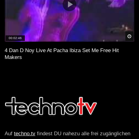
Spä
00:02:46
4 Dan D Noy Live At Pacha Ibiza Set Me Free Hit
Makers
Auf
techno.tv
findest DU nahezu alle frei zugänglichen