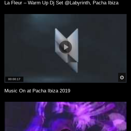
La Fleur – Warm Up Dj Set @Labyrinth, Pacha Ibiza
Spä
00:00:17
Music On at Pacha Ibiza 2019