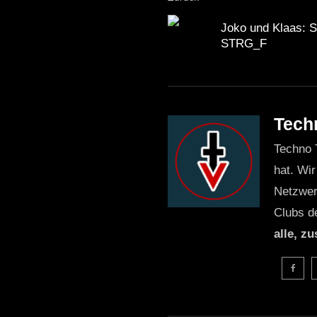
Joko und Klaas: So
STRG_F
Tech
Techno 
hat. Wir
Netzwer
Clubs d
alle, z