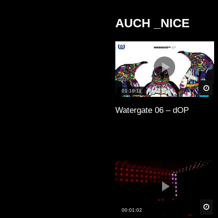
AUCH _NICE
Sp
01:10:11
Watergate 06 – dOP
Sp
00:01:02