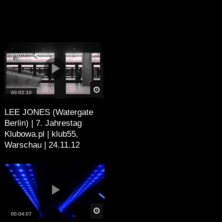
äter
Später
00:02:10
LEE JONES (Watergate
Berlin) | 7. Jahrestag
Klubowa.pl | klub55,
Warschau | 24.11.12
äter
Später
00:04:07