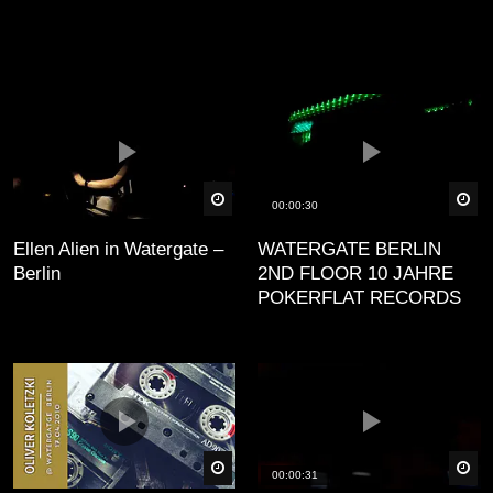
äter
Später
Sp
00:00:30
Ellen Alien in Watergate –
WATERGATE BERLIN
Berlin
2ND FLOOR 10 JAHRE
POKERFLAT RECORDS
äter
Später
Sp
00:00:31