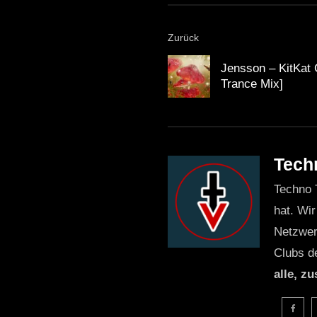
Zurück
Jensson – KitKat 
Trance Mix]
Tech
Techno 
hat. Wir
Netzwer
Clubs d
alle, z