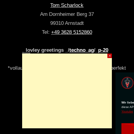
Tom Scharlock
Am Dornheimer Berg 37
99310 Arnstadt
Tel:
+49 3628 5152860
lovley greetings _/
techno_ag
/_
p-20
Anzeige
×
*vollautomatisch & algori(y)thmisch _niemals perfekt
Wir lieb
diese APP
Youtube