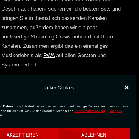
Geschmack haben- suchen wir die besten Sets und
bringen Sie in thematisch passenden Kanälen
zusammen, außerdem haben wir ein paar
hochwertige Streaming Crews onboard mit Ihren
Kanälen. Zusammen ergibt das ein einmaliges
Musikerlebnis als
PWA
auf allen Geräten und
System perfekt.
https://technostreams.de
Lecker Cookies
en Datenschutz!
Deshalb verwenden wir hier nur sehr wenige Cookies, und dies nur, damit
 so funktioniert, wie Sie das erwarten. Mehr in der
Datenschutzerklärung
//
Google &
//
AKZEPTIEREN
ABLEHNEN