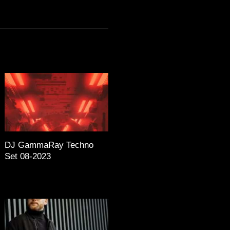
DJ GammaRay Techno
Set 08-2023