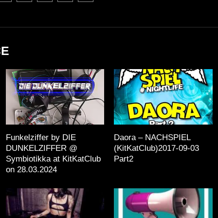
CE
Funkelziffer by DIE
Daora – NACHSPIEL
DUNKELZIFFER @
(KitKatClub)2017-09-03
Symbiotikka at KitKatClub
Part2
on 28.03.2024