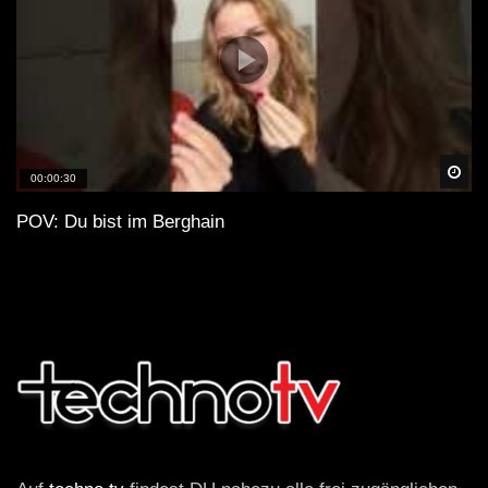
Spä
00:00:30
POV: Du bist im Berghain