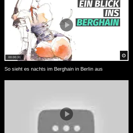
Spä
00:00:31
So sieht es nachts im Berghain in Berlin aus