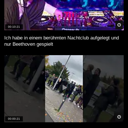
Spä
00:10:21
Ich habe in einem berühmten Nachtclub aufgelegt und
nur Beethoven gespielt
Spä
00:00:21