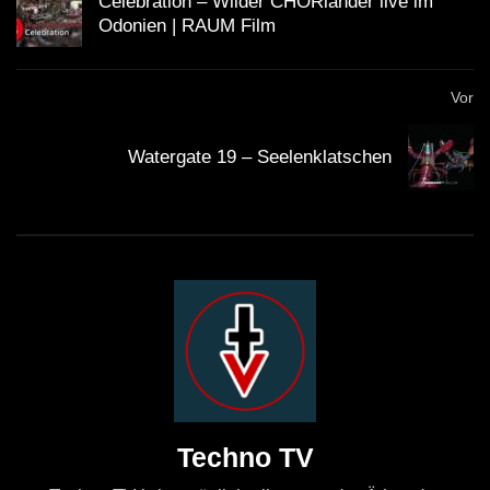
Celebration – Wilder CHORiander live im
Odonien | RAUM Film
Vor
Watergate 19 – Seelenklatschen
Techno TV