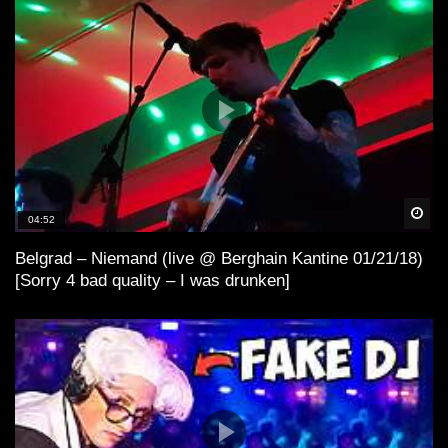
Spä
04:52
Belgrad – Niemand (live @ Berghain Kantine 01/21/18)
[Sorry 4 bad quality – I was drunken]