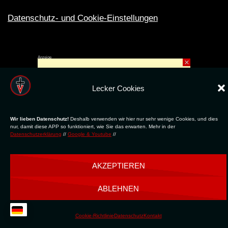
Datenschutz- und Cookie-Einstellungen
Anzeige
×
Rechte ins All © 2024. Erstellt mit
ღ
für die CLUBS und SZENE |
Club.TV
|
DATENSCHUTZ
|
NUTZUNG
Lecker Cookies
Wir lieben Datenschutz!
Deshalb verwenden wir hier nur sehr wenige Cookies, und dies
nur, damit diese APP so funktioniert, wie Sie das erwarten. Mehr in der
Datenschutzerklärung
//
Google & Youtube
//
AKZEPTIEREN
ABLEHNEN
Cookie-Richtlinie
Datenschutz
Kontakt