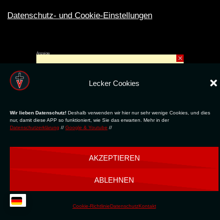
Datenschutz- und Cookie-Einstellungen
Anzeige
×
Rechte ins All © 2024. Erstellt mit
ღ
für die CLUBS und SZENE |
Club.TV
|
DATENSCHUTZ
|
NUTZUNG
Lecker Cookies
Wir lieben Datenschutz!
Deshalb verwenden wir hier nur sehr wenige Cookies, und dies
nur, damit diese APP so funktioniert, wie Sie das erwarten. Mehr in der
Datenschutzerklärung
//
Google & Youtube
//
AKZEPTIEREN
ABLEHNEN
Cookie-Richtlinie
Datenschutz
Kontakt