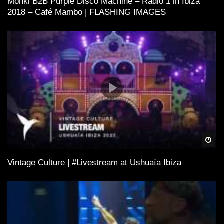
Monki B2B Purple Disco Machine – Radio 1 in Ibiza
2018 – Café Mambo | FLASHING IMAGES
Spä
Vintage Culture | #Livestream at Ushuaïa Ibiza