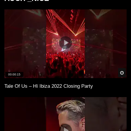
Spä
00:00:15
Tale Of Us – Hï Ibiza 2022 Closing Party