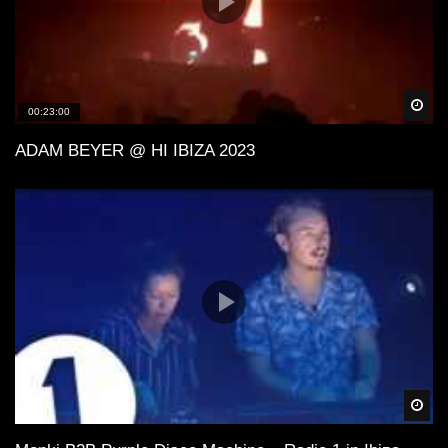
Spä
00:23:00
ADAM BEYER @ HI IBIZA 2023
Spä