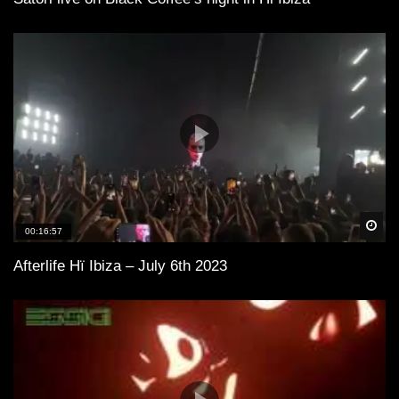
Spä
00:16:57
Afterlife Hï Ibiza – July 6th 2023