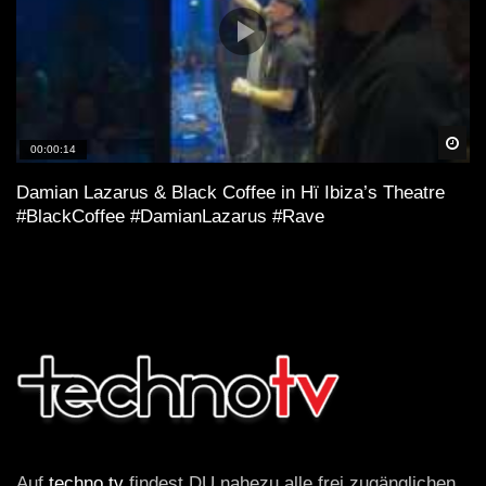
Spä
00:00:14
Damian Lazarus & Black Coffee in Hï Ibiza’s Theatre
#BlackCoffee #DamianLazarus #Rave
Auf
techno.tv
findest DU nahezu alle frei zugänglichen