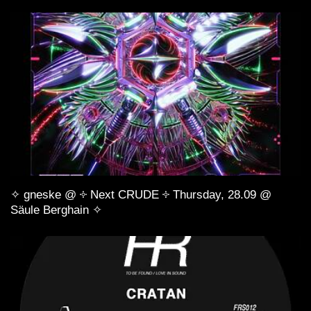
✧ gneske @ ༓ Next CRUDE ༓ Thursday, 28.09 @
Säule Berghain ✧