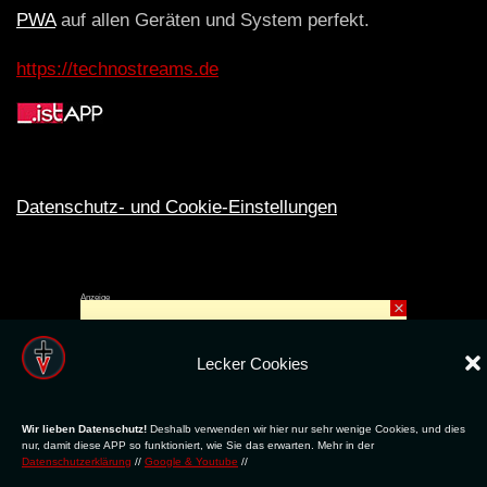
PWA
auf allen Geräten und System perfekt.
https://technostreams.de
Datenschutz- und Cookie-Einstellungen
Anzeige
×
Rechte ins All © 2024. Erstellt mit
ღ
für die CLUBS und SZENE |
Club.TV
|
DATENSCHUTZ
|
NUTZUNG
Lecker Cookies
Wir lieben Datenschutz!
Deshalb verwenden wir hier nur sehr wenige Cookies, und dies
nur, damit diese APP so funktioniert, wie Sie das erwarten. Mehr in der
Datenschutzerklärung
//
Google & Youtube
//