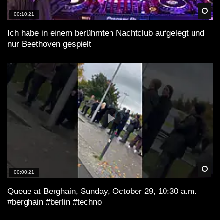
Spä
00:10:21
Ich habe in einem berühmten Nachtclub aufgelegt und
nur Beethoven gespielt
Spä
00:00:21
Queue at Berghain, Sunday, October 29, 10:30 a.m.
#berghain #berlin #techno