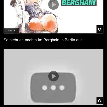
Spä
00:00:31
So sieht es nachts im Berghain in Berlin aus
Spä