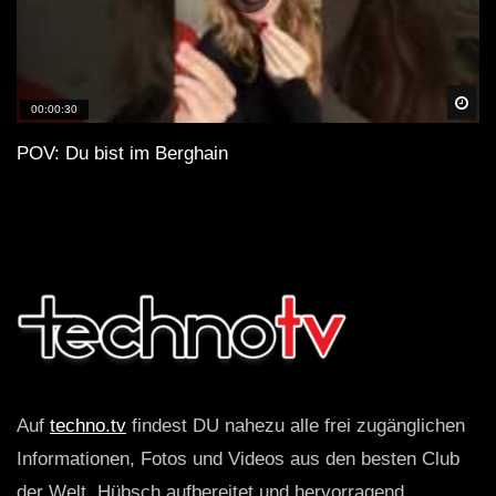
Spä
00:00:30
POV: Du bist im Berghain
Auf
techno.tv
findest DU nahezu alle frei zugänglichen
Informationen, Fotos und Videos aus den besten Club
der Welt. Hübsch aufbereitet und hervorragend