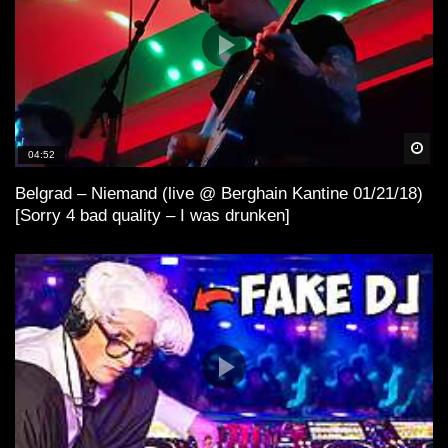
Spä
04:52
Belgrad – Niemand (live @ Berghain Kantine 01/21/18)
[Sorry 4 bad quality – I was drunken]