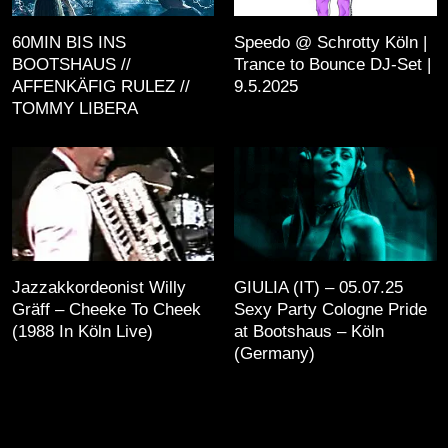
60MIN BIS INS
Speedo @ Schrotty Köln |
BOOTSHAUS //
Trance to Bounce DJ-Set |
AFFENKÄFIG RULEZ //
9.5.2025
TOMMY LIBERA
Jazzakkordeonist Willy
GIULIA (IT) – 05.07.25
Gräff – Cheeke To Cheek
Sexy Party Cologne Pride
(1988 In Köln Live)
at Bootshaus – Köln
(Germany)