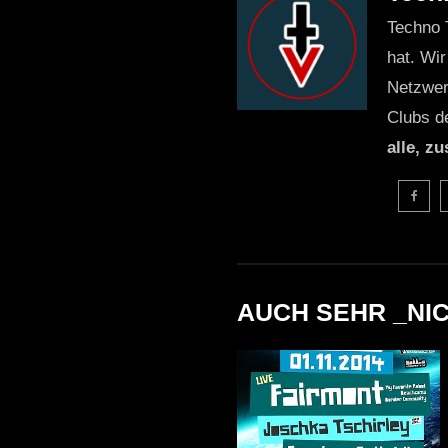
Techno 
hat. Wir
Netzwer
Clubs d
alle, z
AUCH SEHR _NI