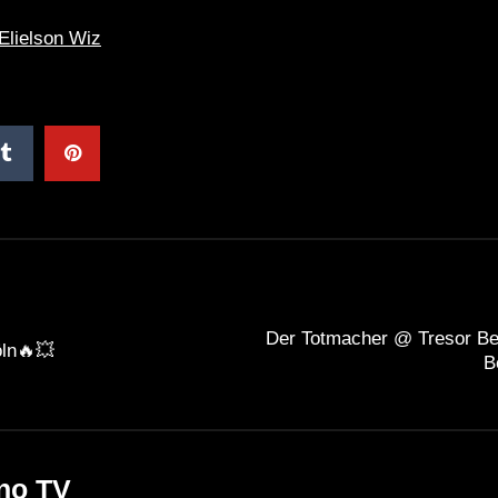
Elielson Wiz
Der Totmacher @ Tresor Ber
ln🔥💥
B
no TV