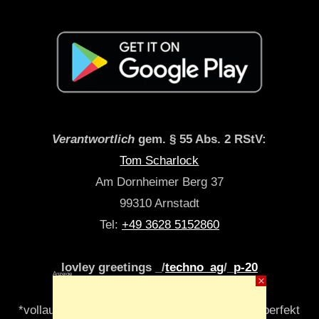
Verantwortlich
gem. § 55 Abs. 2 RStV:
Tom Scharlock
Am Dornheimer Berg 37
99310 Arnstadt
Tel:
+49 3628 5152860
lovley greetings _/
techno_ag
/_
p-20
Anzeige
×
*vollautomatisch & algori(y)thmisch _niemals perfekt