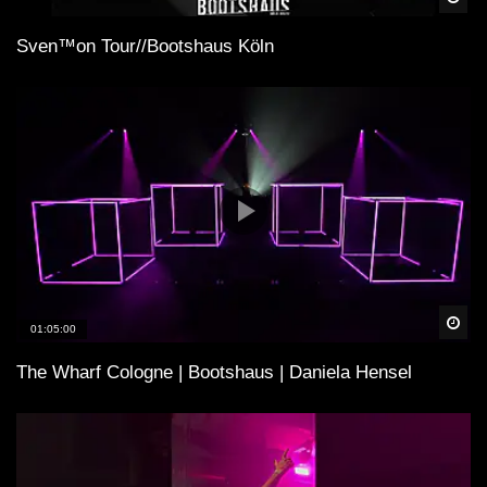
Sven™on Tour//Bootshaus Köln
Spä
01:05:00
The Wharf Cologne | Bootshaus | Daniela Hensel