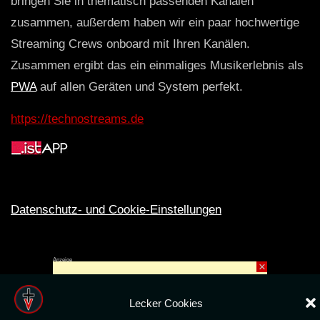
bringen Sie in thematisch passenden Kanälen
zusammen, außerdem haben wir ein paar hochwertige
Streaming Crews onboard mit Ihren Kanälen.
Zusammen ergibt das ein einmaliges Musikerlebnis als
PWA
auf allen Geräten und System perfekt.
https://technostreams.de
Datenschutz- und Cookie-Einstellungen
Anzeige
×
Rechte ins All © 2024. Erstellt mit
ღ
für die CLUBS und SZENE |
Club.TV
|
DATENSCHUTZ
|
NUTZUNG
Lecker Cookies