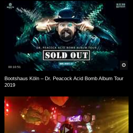
Spä
00:10:51
Bootshaus Köln – Dr. Peacock Acid Bomb Album Tour
2019