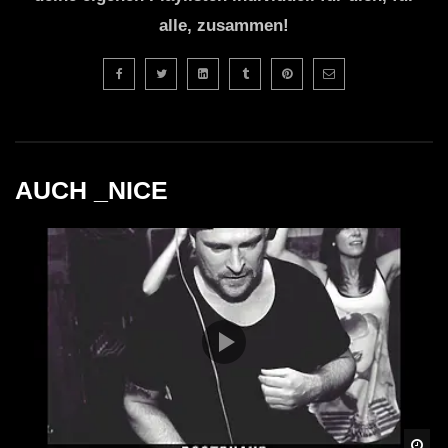
alle, zusammen!
AUCH _NICE
Spä