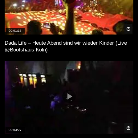
Spä
00:01:18
Dada Life – Heute Abend sind wir wieder Kinder (Live
@Bootshaus Köln)
Spä
00:03:27