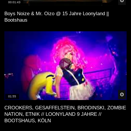
Spä
00:01:43
Boys Noize & Mr. Oizo @ 15 Jahre Loonyland ||
Bootshaus
Spä
01:55
CROOKERS, GESAFFELSTEIN, BRODINSKI, ZOMBIE
NATION, ETNIK // LOONYLAND 9 JAHRE //
BOOTSHAUS, KÖLN