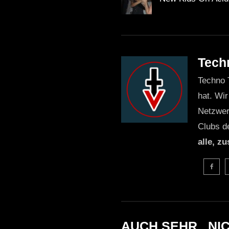
Tech
Techno 
hat. Wir
Netzwer
Clubs d
alle, z
AUCH SEHR _NI