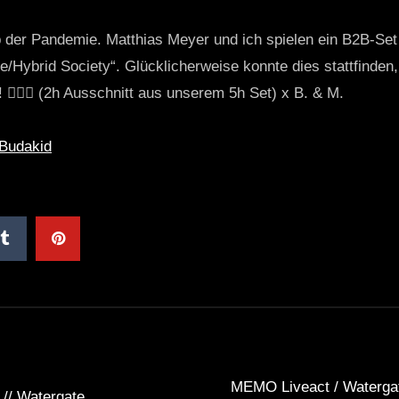
lb der Pandemie. Matthias Meyer und ich spielen ein B2B-Se
e/Hybrid Society“. Glücklicherweise konnte dies stattfinden
 🏄🏽‍♀️ (2h Ausschnitt aus unserem 5h Set) x B. & M.
Budakid
MEMO Liveact / Watergat
// Watergate