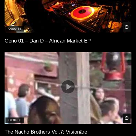
Spä
00:00:58
Geno 01 – Dan D – African Market EP
Spä
00:04:30
The Nacho Brothers Vol.7: Visionäre