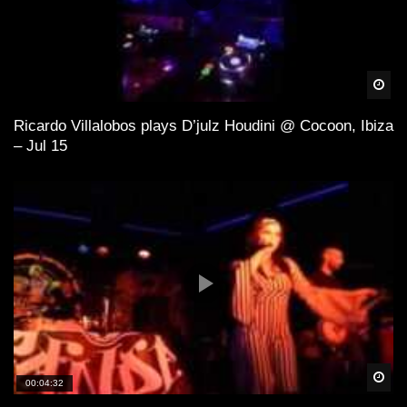
Spä
Ricardo Villalobos plays D’julz Houdini @ Cocoon, Ibiza
– Jul 15
Spä
00:04:32