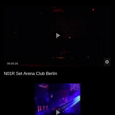
Spä
00:00:26
N01R Set Arena Club Berlin