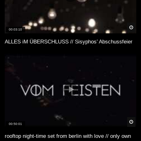
Spä
00:03:10
ALLES iM ÜBERSCHLUSS // Sisyphos’ Abschussfeier
Spä
00:50:01
rooftop night-time set from berlin with love // only own