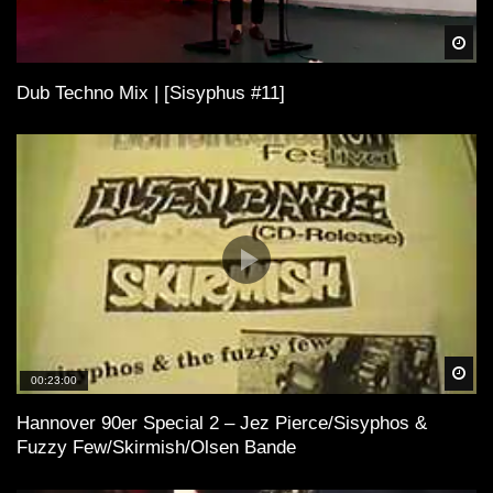
Spä
Dub Techno Mix | [Sisyphus #11]
Spä
00:23:00
Hannover 90er Special 2 – Jez Pierce/Sisyphos &
Fuzzy Few/Skirmish/Olsen Bande