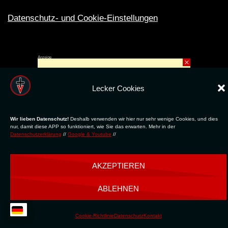
Datenschutz- und Cookie-Einstellungen
Anzeige
×
Rechte ins All © 2024. Erstellt mit
ღ
für die CLUBS und SZENE |
Club.TV
|
DATENSCHUTZ
|
NUTZUNG
Lecker Cookies
Wir lieben Datenschutz!
Deshalb verwenden wir hier nur sehr wenige Cookies, und dies
nur, damit diese APP so funktioniert, wie Sie das erwarten. Mehr in der
Datenschutzerklärung
//
Google & Youtube
//
AKZEPTIEREN
ABLEHNEN
Cookie-Richtlinie
Datenschutz
Kontakt