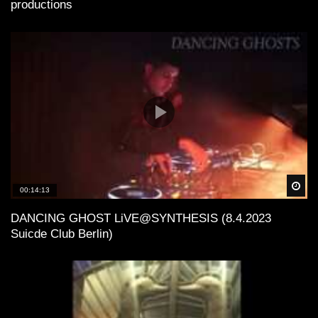
productions
Spä
00:14:13
DANCING GHOST LiVE@SYNTHESIS (8.4.2023
Suicde Club Berlin)