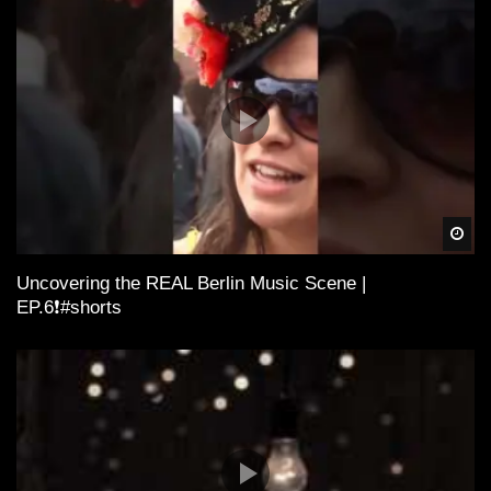
Spä
Uncovering the REAL Berlin Music Scene |
EP.6❗️#shorts