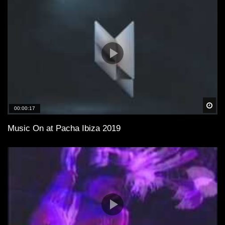
Spä
00:00:17
Music On at Pacha Ibiza 2019