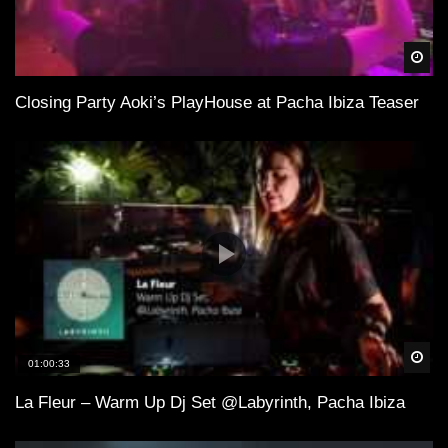
Spä
Closing Party Aoki’s PlayHouse at Pacha Ibiza Teaser
Spä
01:00:33
La Fleur – Warm Up Dj Set @Labyrinth, Pacha Ibiza