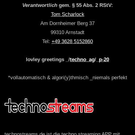
Verantwortlich
gem. § 55 Abs. 2 RStV:
Tom Scharlock
Am Dornheimer Berg 37
99310 Arnstadt
Tel:
+49 3628 5152860
lovley greetings _/
techno_ag
/_
p-20
*vollautomatisch & algori(y)thmisch _niemals perfekt
technostreams.de ist die techno streaming APP mit