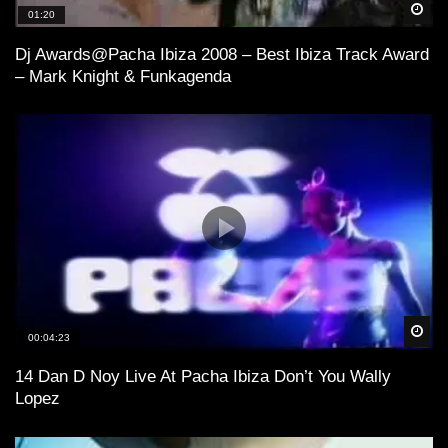
Spä
01:20
Dj Awards@Pacha Ibiza 2008 – Best Ibiza Track Award
– Mark Knight & Funkagenda
Spä
00:04:23
14 Dan D Noy Live At Pacha Ibiza Don’t You Wally
Lopez