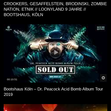
CROOKERS, GESAFFELSTEIN, BRODINSKI, ZOMBIE
NATION, ETNIK // LOONYLAND 9 JAHRE //
BOOTSHAUS, KÖLN
Spä
00:10:51
Bootshaus Köln – Dr. Peacock Acid Bomb Album Tour
2019