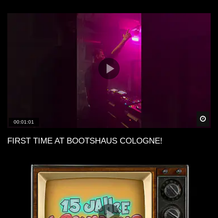
Spä
00:01:01
FIRST TIME AT BOOTSHAUS COLOGNE!