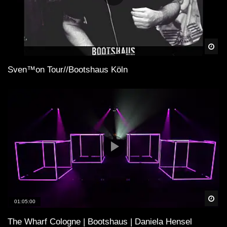
Spä
Sven™on Tour//Bootshaus Köln
Spä
01:05:00
The Wharf Cologne | Bootshaus | Daniela Hensel