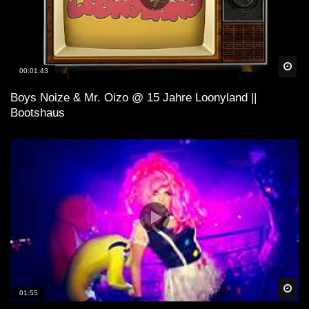
Spä
00:01:43
Boys Noize & Mr. Oizo @ 15 Jahre Loonyland ||
Bootshaus
Spä
01:55