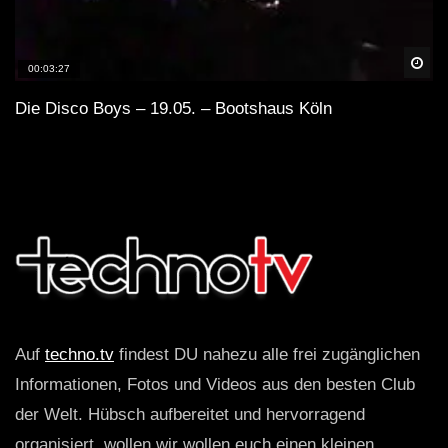
Spä
00:03:27
Die Disco Boys – 19.05. – Bootshaus Köln
Auf
techno.tv
findest DU nahezu alle frei zugänglichen
Informationen, Fotos und Videos aus den besten Club
der Welt. Hübsch aufbereitet und hervorragend
organisiert, wollen wir wollen euch einen kleinen