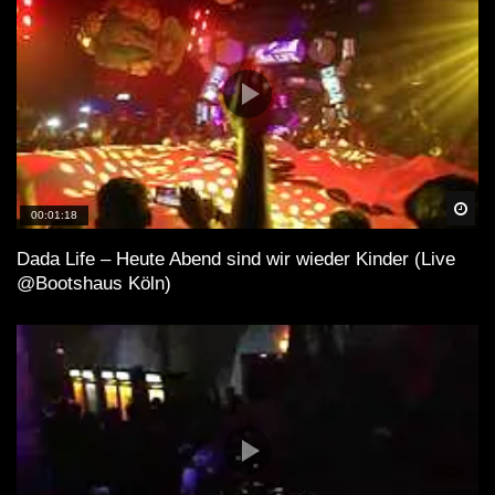
Spä
00:01:18
Dada Life – Heute Abend sind wir wieder Kinder (Live
@Bootshaus Köln)