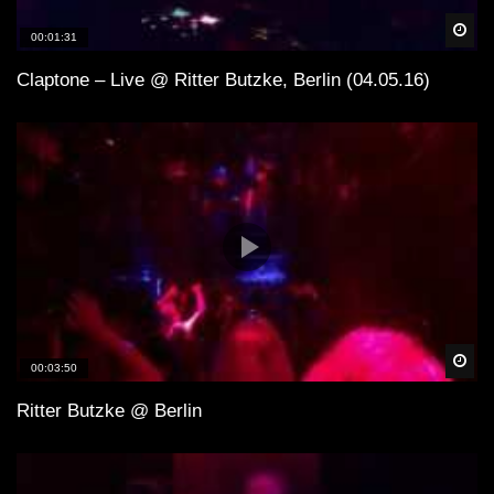
Spä
00:01:31
Claptone – Live @ Ritter Butzke, Berlin (04.05.16)
Spä
00:03:50
Ritter Butzke @ Berlin