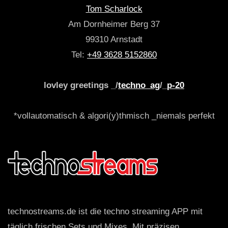
Tom Scharlock
Am Dornheimer Berg 37
99310 Arnstadt
Tel:
+49 3628 5152860
lovley greetings _/
techno_ag
/_
p-20
*vollautomatisch & algori(y)thmisch _niemals perfekt
technostreams.de ist die techno streaming APP mit
täglich frischen Sets und Mixes. Mit präzisen