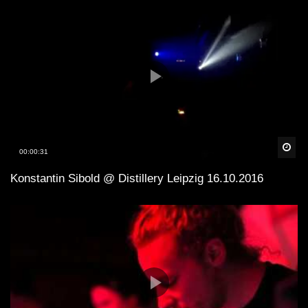
Spä
00:00:31
Konstantin Sibold @ Distillery Leipzig 16.10.2016