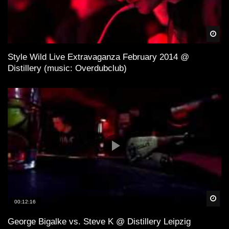
Spä
Style Wild Live Extravaganza February 2014 @
Distillery (music: Overdubclub)
Spä
00:12:16
George Bigalke vs. Steve K @ Distillery Leipzig