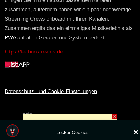
bringen Sie in thematisch passenden Kanälen
zusammen, außerdem haben wir ein paar hochwertige
Streaming Crews onboard mit Ihren Kanälen.
Zusammen ergibt das ein einmaliges Musikerlebnis als
PWA
auf allen Geräten und System perfekt.
https://technostreams.de
Datenschutz- und Cookie-Einstellungen
Anzeige
×
Rechte ins All © 2024. Erstellt mit
ღ
für die CLUBS und SZENE |
Club.TV
|
DATENSCHUTZ
|
NUTZUNG
Lecker Cookies