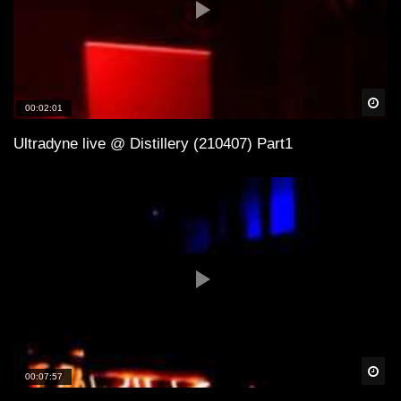
Spä
00:02:01
Ultradyne live @ Distillery (210407) Part1
Spä
00:07:57