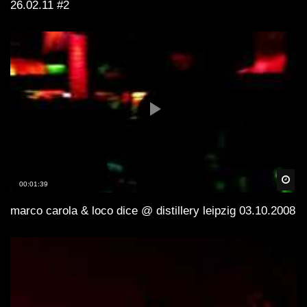
26.02.11 #2
Spä
00:01:39
marco carola & loco dice @ distillery leipzig 03.10.2008