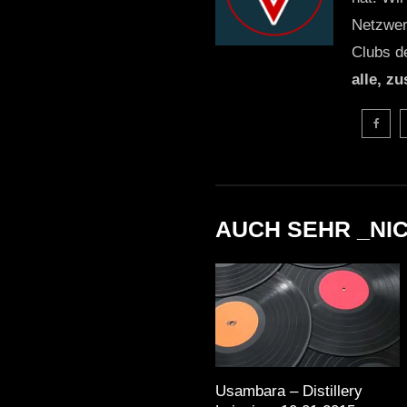
Netzwer
Clubs d
alle, z
AUCH SEHR _NI
Usambara – Distillery