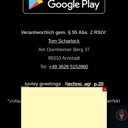
Verantwortlich
gem. § 55 Abs. 2 RStV:
Tom Scharlock
Am Dornheimer Berg 37
99310 Arnstadt
Tel:
+49 3628 5152860
lovley greetings _/
techno_ag
/_
p-20
Anzeige
×
*vollautomatisch & algori(y)thmisch _niemals perfekt