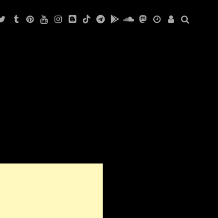
BOOTSHAUS
KITKATCLUB
WATERGATE
WATERGATE
BOOTSHAUS
KITKATCLUB
KITKATCLUB
DISTILLERY
DISTILLERY
TRESOR
TRESOR
TRESOR
DJS
BOOTSHAUS
KITKATCLUB
WATERGATE
WATERGATE
BOOTSHAUS
KITKATCLUB
KITKATCLUB
DISTILLERY
DISTILLERY
TRESOR
TRESOR
TRESOR
DJS
Später
Später
00:00:26
isionäre
ere for
N01R Set Arena Club Berlin
Projekt X2.1(Schlaflos Club) … Der
Völlig Verpeile Afterhouer B – Seiten
Später
Später
Psy Mix 09.09.2023
00:00:26
isionäre
ere for
N01R Set Arena Club Berlin
Projekt X2.1(Schlaflos Club) … Der
Völlig Verpeile Afterhouer B – Seiten
itter
LIVESTREAM$≥≥ Parra für Cuva im
Psy Mix 09.09.2023