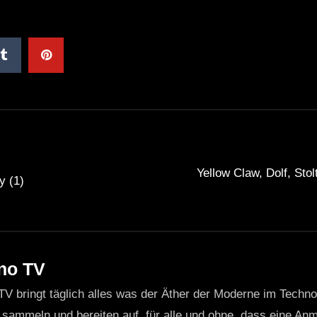
Yellow Claw, Dolf, Sto
y (1)
no TV
TV bringt täglich alles was der Äther der Moderne im Techn
 sammeln und bereiten auf, für alle und ohne, dass eine Anme