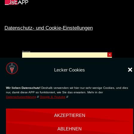
Datenschutz- und Cookie-Einstellungen
Anzeige
×
Rechte ins All © 2024. Erstellt mit
ღ
für die CLUBS und SZENE |
Club.TV
|
DATENSCHUTZ
|
NUTZUNG
Lecker Cookies
Wir lieben Datenschutz!
Deshalb verwenden wir hier nur sehr wenige Cookies, und dies
nur, damit diese APP so funktioniert, wie Sie das erwarten. Mehr in der
Datenschutzerklärung
//
Google & Youtube
//
AKZEPTIEREN
ABLEHNEN