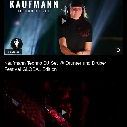
Spä
01:21:11
Kaufmann Techno DJ Set @ Drunter und Drüber
Festival GLOBAL Edition