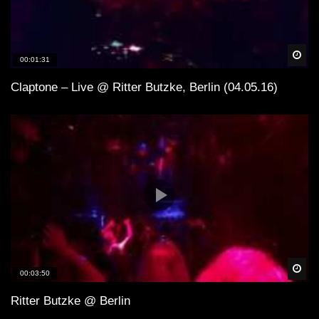
Spä
00:01:31
Claptone – Live @ Ritter Butzke, Berlin (04.05.16)
Spä
00:03:50
Ritter Butzke @ Berlin