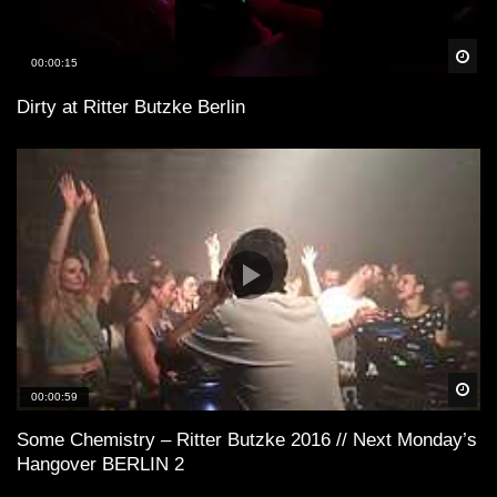
Spä
00:00:15
Dirty at Ritter Butzke Berlin
Spä
00:00:59
Some Chemistry – Ritter Butzke 2016 // Next Monday’s
Hangover BERLIN 2