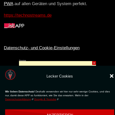
PWA
auf allen Geräten und System perfekt.
https://technostreams.de
Datenschutz- und Cookie-Einstellungen
Anzeige
×
Lecker Cookies
Rechte ins All © 2024. Erstellt mit
ღ
für die CLUBS und SZENE |
Club.TV
|
DATENSCHUTZ
|
NUTZUNG
Wir lieben Datenschutz!
Deshalb verwenden wir hier nur sehr wenige Cookies, und dies
nur, damit diese APP so funktioniert, wie Sie das erwarten. Mehr in der
Datenschutzerklärung
//
Google & Youtube
//