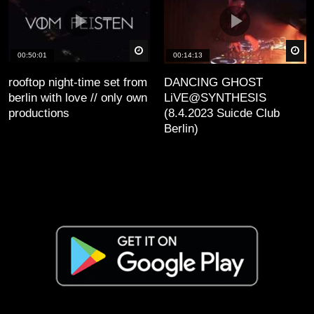
äter
Später
Sp
00:50:01
00:14:13
rooftop night-time set from
DANCING GHOST
berlin with love // only own
LiVE@SYNTHESIS
productions
(8.4.2023 Suicde Club
Berlin)