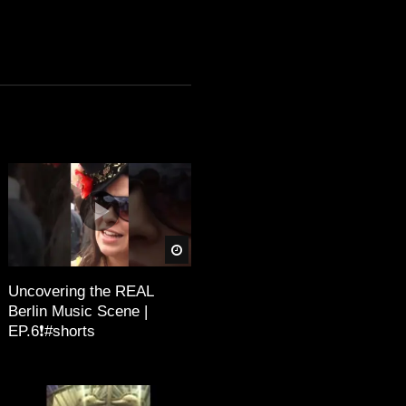
äter
Später
Uncovering the REAL
Berlin Music Scene |
EP.6❗️#shorts