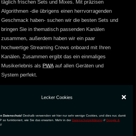
täglich frischen Sets und Mixes. Mit präzisen
Algorithmen -die übrigens einen herrvorragenden
Geschmack haben- suchen wir die besten Sets und
bringen Sie in thematisch passenden Kanälen
zusammen, außerdem haben wir ein paar
hochwertige Streaming Crews onboard mit Ihren
Kanälen. Zusammen ergibt das ein einmaliges
Musikerlebnis als
PWA
auf allen Geräten und
System perfekt.
https://technostreams.de
Lecker Cookies
en Datenschutz!
Deshalb verwenden wir hier nur sehr wenige Cookies, und dies nur, damit
 so funktioniert, wie Sie das erwarten. Mehr in der
Datenschutzerklärung
//
Google &
//