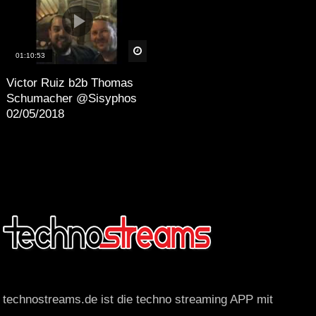
äter
Später
01:10:53
Victor Ruiz b2b Thomas
Schumacher @Sisyphos
02/05/2018
technostreams.de ist die techno streaming APP mit