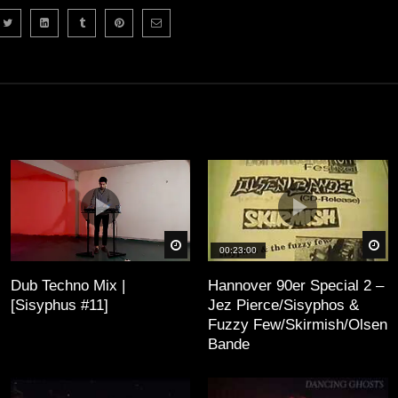
äter
Später
Sp
00:23:00
Dub Techno Mix |
Hannover 90er Special 2 –
[Sisyphus #11]
Jez Pierce/Sisyphos &
Fuzzy Few/Skirmish/Olsen
Bande