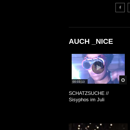
AUCH _NICE
Sp
00:03:13
SCHATZSUCHE //
Sisyphos im Juli