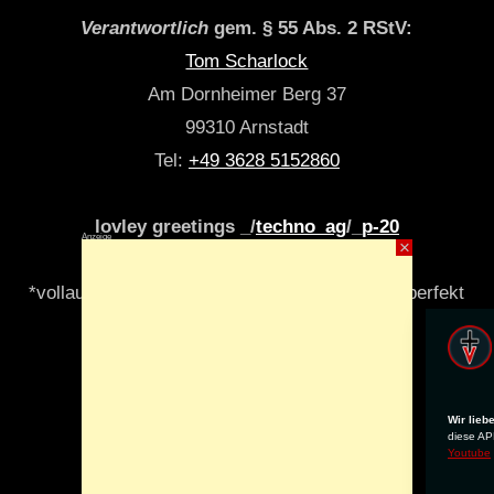
Verantwortlich
gem. § 55 Abs. 2 RStV:
Tom Scharlock
Am Dornheimer Berg 37
99310 Arnstadt
Tel:
+49 3628 5152860
lovley greetings _/
techno_ag
/_
p-20
Anzeige
×
*vollautomatisch & algori(y)thmisch _niemals perfekt
Wir lieb
diese APP
Youtube