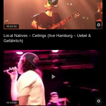
Spä
00:02:53
Local Natives – Ceilings (live Hamburg – Uebel &
Gefährlich)
Spä
00:03:03