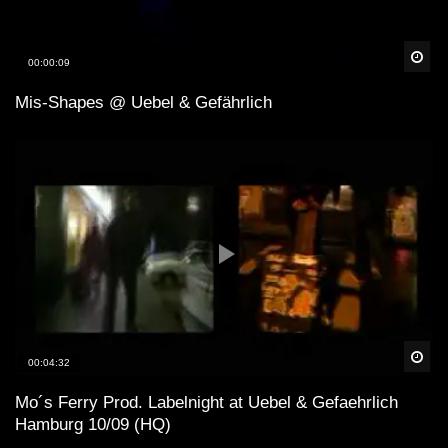
Spä
00:00:09
Mis-Shapes @ Uebel & Gefährlich
Spä
00:04:32
Mo´s Ferry Prod. Labelnight at Uebel & Gefaehrlich
Hamburg 10/09 (HQ)