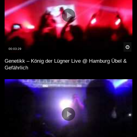
Spä
00:03:29
Genetikk – König der Lügner Live @ Hamburg Übel &
Gefährlich