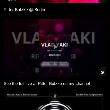
00:03:50
Ritter Butzke @ Berlin
Spä
See the full live at Ritter Butzke on my channel