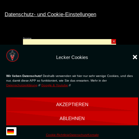
Datenschutz- und Cookie-Einstellungen
Anzeige
×
Rechte ins All © 2024. Erstellt mit
ღ
für die CLUBS und SZENE |
Club.TV
|
DATENSCHUTZ
|
NUTZUNG
Lecker Cookies
Wir lieben Datenschutz!
Deshalb verwenden wir hier nur sehr wenige Cookies, und dies
nur, damit diese APP so funktioniert, wie Sie das erwarten. Mehr in der
Datenschutzerklärung
//
Google & Youtube
//
AKZEPTIEREN
ABLEHNEN
Cookie-Richtlinie
Datenschutz
Kontakt