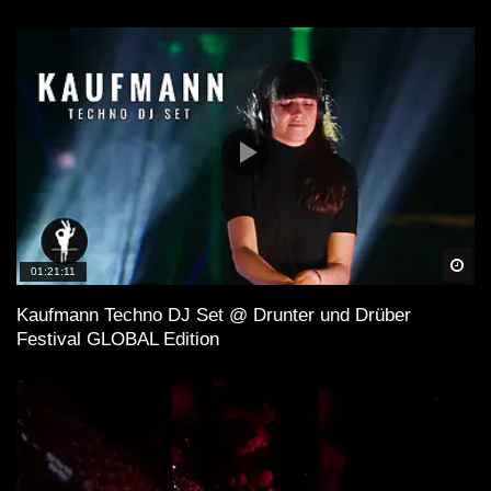
Spä
01:21:11
Kaufmann Techno DJ Set @ Drunter und Drüber
Festival GLOBAL Edition