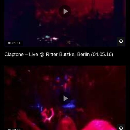
Spä
00:01:31
Claptone – Live @ Ritter Butzke, Berlin (04.05.16)
Spä