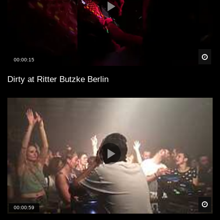
Spä
00:00:15
Dirty at Ritter Butzke Berlin
Spä
00:00:59