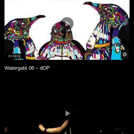
Spä
01:10:11
Watergate 06 – dOP