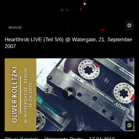
Spä
00:01:02
Heartthrob LIVE (Teil 5/6) @ Watergate, 21. September
2007
Spä