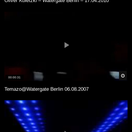
Oliver Koletzki – Watergate Berlin – 17.04.2010
Spä
00:00:31
Temazo@Watergate Berlin 06.08.2007