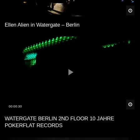
Spä
Ellen Alien in Watergate – Berlin
Spä
00:00:30
WATERGATE BERLIN 2ND FLOOR 10 JAHRE
POKERFLAT RECORDS